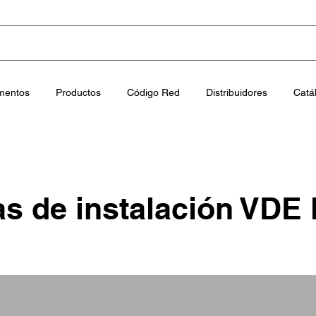
mentos
Productos
Código Red
Distribuidores
Catá
as de instalación VDE