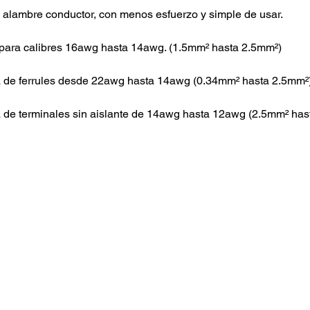
 alambre conductor, con menos esfuerzo y simple de usar.
para calibres 16awg hasta 14awg. (1.5mm² hasta 2.5mm²)
 de ferrules desde 22awg hasta 14awg (0.34mm² hasta 2.5mm²
de terminales sin aislante de 14awg hasta 12awg (2.5mm² ha
CONTACTO
ventas@kloeme.com
Carretera a San Bernardino
Chalchihuapan #7, San Pablo