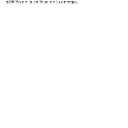
gestión de la calidad de la energía,
ofrece soluciones para eliminar las
interferencias de red con la ayuda
de filtros de red activos y pasivos.
CONTACTO
ventas@kloeme.com
Carretera a San Bernardino Chalchihuapan
#7, San Pablo Ahuatempan, Santa Isabel,