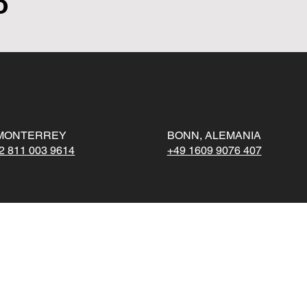
o
MONTERREY
BONN, ALEMANIA
2 811 003 9614
+49 1609 9076 407