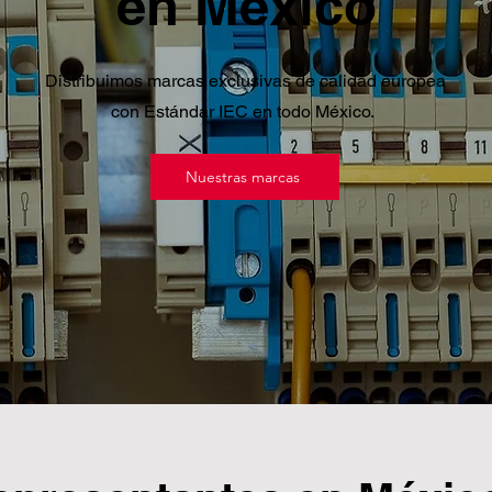
en México
Distribuimos marcas exclusivas de calidad europea
con
Estándar
IEC en todo México.
Nuestras marcas