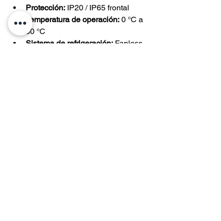
Protección:
 IP20 / IP65 frontal
Temperatura de operación:
 0 °C a 
50 °C
Sistema de refrigeración:
 Fanless 
(convección natural)
Sistema operativo:
 Windows CE 
5.0 Core (según versión)
Dimensiones aproximadas:
 136 × 
100 × 30 mm
Anterior
Siguiente