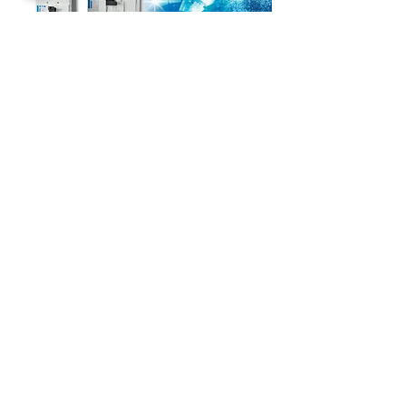
Anterior
Siguiente
CONTACTO
ventas@kloeme.com
Carretera a San Bernardino Chalchihuapan
#7, San Pablo Ahuatempan, Santa Isabel,