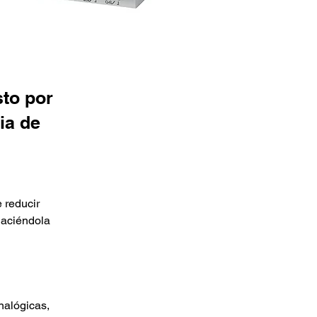
to por
ia de
 reducir 
haciéndola 
nalógicas, 