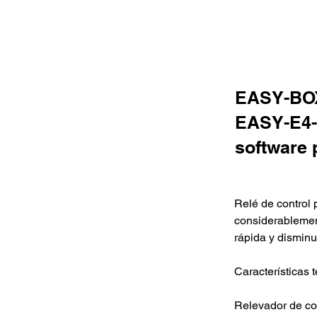
EASY-BOX
EASY-E4-D
software 
Relé de control
considerablement
rápida y disminui
Características 
Relevador de con