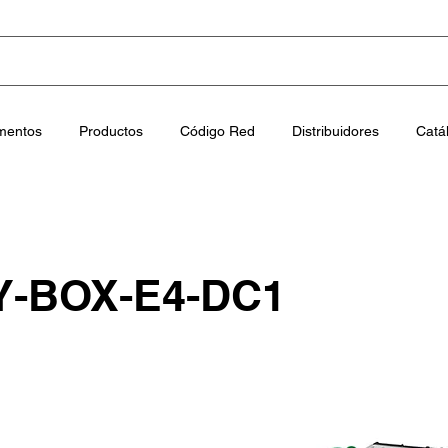
mentos
Productos
Código Red
Distribuidores
Catá
-BOX-E4-DC1