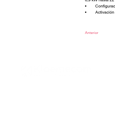
•	Configur
•	Activació
Anterior