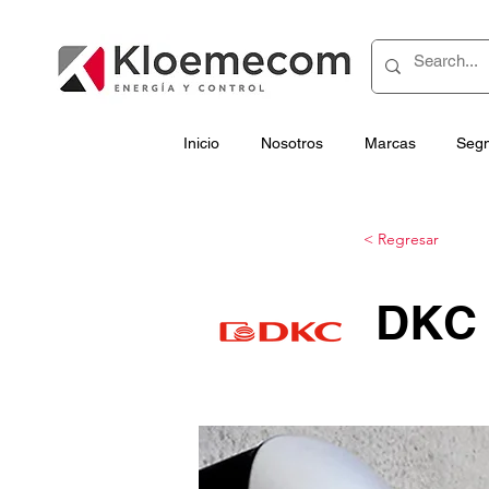
Inicio
Nosotros
Marcas
Seg
< Regresar
DKC