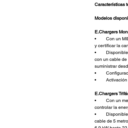
Características 
Modelos disponi
E.Chargers Mon
•	Con un MID interno y un medidor de potencia, para instalar en el exterior, se puede medir 
y certificar la c
•	Disponibles en dos versiones diferentes –con toma de tipo 2 y obturador de seguridad , y 
con un cable de 
suministrar des
•	Configur
•	Activació
E.Chargers Trifá
•	Con un medidor de potencia externo opcional y un MID interno, se puede monitorizar y 
controlar la ene
•	Disponibles en dos versiones diferentes, con toma Tipo 2 y obturador de seguridad y con 
cable de 5 metro
6,9 ​​kW hasta 22