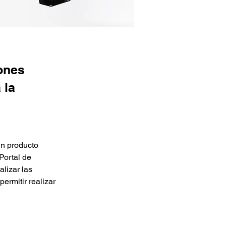
iones
 la
un producto 
Portal de 
lizar las 
rmitir realizar 