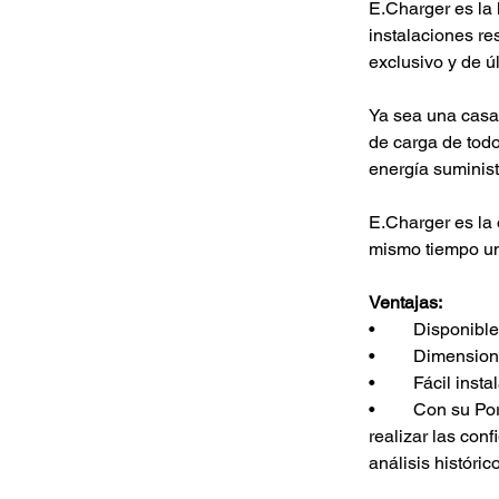
E.Charger es la 
instalaciones re
exclusivo y de ú
Ya sea una casa 
de carga de todo
energía suminist
E.Charger es la 
mismo tiempo una
Ventajas: 
•	Disponibl
•	Dimensio
•	Fácil ins
•	Con su Portal de Energía, en formato WebApp o Dashboard, a través del cual puedes 
realizar las con
análisis históri