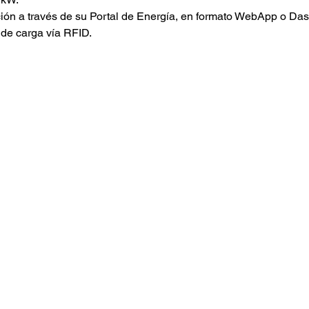
ación a través de su Portal de Energía, en formato WebApp o Da
n de carga vía RFID.
CONTACTO
ventas@kloeme.com
Carretera a San Bernardino
Chalchihuapan #7, San Pablo
Ahuatempan, Santa Isabel, Cholula,
Puebla. C.P.74355