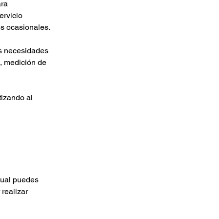
ra 
ervicio 
es ocasionales. 
as necesidades 
, medición de 
tizando al 
realizar 