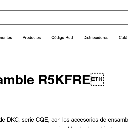
mentos
Productos
Código Red
Distribuidores
Catá
samble R5KFRE
de DKC, serie CQE, con los accesorios de ensamb