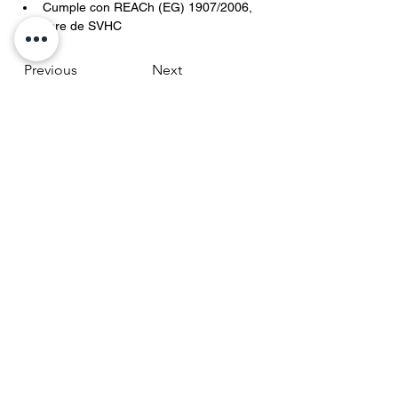
Cumple con REACh (EG) 1907/2006, 
libre de SVHC
Previous
Next
CONTACTO
ventas@kloeme.com
Carretera a San Bernardino Chalchihuapan
#7, San Pablo Ahuatempan, Santa Isabel,
Cholula, Puebla. C.P.74355
RECURSOS